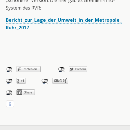
„schönere“ Version. Die hier gab es Gremien-Info-
System des RVR:
Bericht_zur_Lage_der_Umwelt_in_der_Metropole_
Ruhr_2017